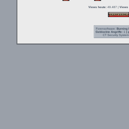
Views heute:
49.487 |
Views 
Forensoftware:
Burning 
Geblockte Angriffe:
1
| 
CT Security System