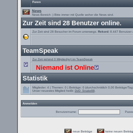
Foren
News
News Bereich ;) Bitte immer mit Quelle woher die News sind.
Zur Zeit sind 28 Benutzer online.
Zur Zeit sind 28 Besucher im Forum unterwegs.
Rekord:
8.447 Benutzer
TeamSpeak
Zur Zeit ist/sind 0 Mitglied(er) im TeamSpeak
Niemand ist Online
Statistik
Mitglieder: 4 | Themen: 0 | Beiträge: 0 (durchschnittlich 0,00 Beiträge/Tag
Unser neuestes Mitglied heißt:
DvD_Snake88
.
Anmelden
Benutzername:
Passw
neue Beiträge
keine neuen Beit