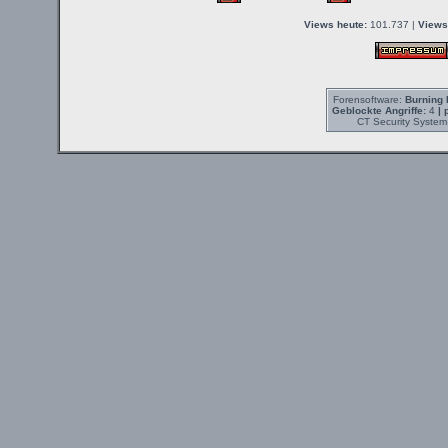
Views heute:
101.737 |
Views
Forensoftware:
Burning 
Geblockte Angriffe:
4
| 
CT Security System