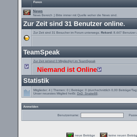
Foren
News
News Bereich ;) Bitte immer mit Quelle woher die News sind.
Zur Zeit sind 31 Benutzer online.
Zur Zeit sind 31 Besucher im Forum unterwegs.
Rekord:
8.447 Benutzer
TeamSpeak
Zur Zeit ist/sind 0 Mitglied(er) im TeamSpeak
Niemand ist Online
Statistik
Mitglieder: 4 | Themen: 0 | Beiträge: 0 (durchschnittlich 0,00 Beiträge/Tag
Unser neuestes Mitglied heißt:
DvD_Snake88
.
Anmelden
Benutzername:
Passw
neue Beiträge
keine neuen Beit