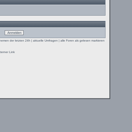
Themen der letzten 24h
|
aktuelle Umfragen
|
alle Foren als gelesen markieren
terner Link