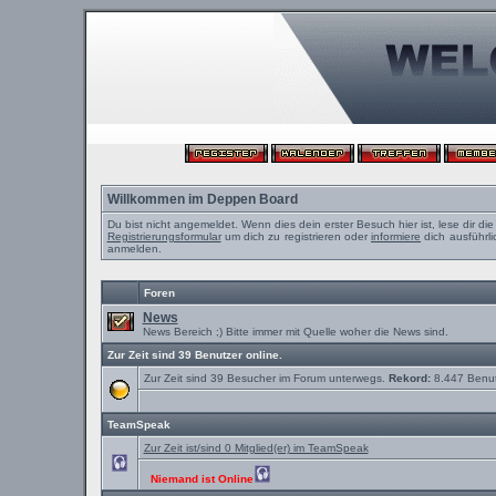
Willkommen im Deppen Board
Du bist nicht angemeldet. Wenn dies dein erster Besuch hier ist, lese dir di
Registrierungsformular
um dich zu registrieren oder
informiere
dich ausführli
anmelden.
Foren
News
News Bereich ;) Bitte immer mit Quelle woher die News sind.
Zur Zeit sind 39 Benutzer online.
Zur Zeit sind 39 Besucher im Forum unterwegs.
Rekord:
8.447 Benu
TeamSpeak
Zur Zeit ist/sind 0 Mitglied(er) im TeamSpeak
Niemand ist Online