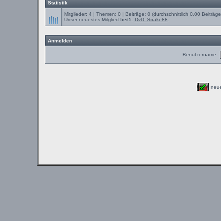
Statistik
Mitglieder: 4 | Themen: 0 | Beiträge: 0 (durchschnittlich 0,00 Beiträg
Unser neuestes Mitglied heißt:
DvD_Snake88
.
Anmelden
Benutzername:
neu