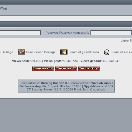
e/Tag)
Passwort (
Passwort vergessen
):
aktive 
e Beiträge
keine neuen Beiträge
Forum ist geschlossen
Forum ist ein ex
Views heute:
89.000 |
Views gestern:
160.724 |
Views gesamt:
112.240.047
Forensoftware:
Burning Board 2.3.6
, entwickelt von
WoltLab GmbH
Geblockte Angriffe:
1
| prof. Blocks:
32.836
| Spy-/Malware:
4.569
CT Security System 3.0.7: © 2006
Frank John
&
cback.de