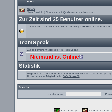
Foren
News
News Bereich ;) Bitte immer mit Quelle woher die News sind.
Zur Zeit sind 25 Benutzer online.
Zur Zeit sind 25 Besucher im Forum unterwegs.
Rekord:
8.447 Benutzer
TeamSpeak
Zur Zeit ist/sind 0 Mitglied(er) im TeamSpeak
Niemand ist Online
Statistik
Mitglieder: 4 | Themen: 0 | Beiträge: 0 (durchschnittlich 0,00 Beiträge/Tag
Unser neuestes Mitglied heißt:
DvD_Snake88
.
Anmelden
Benutzername:
Passw
neue Beiträge
keine neuen Beit