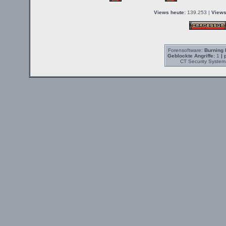
Views heute:
139.253 |
Views
Forensoftware:
Burning 
Geblockte Angriffe:
1
| 
CT Security System