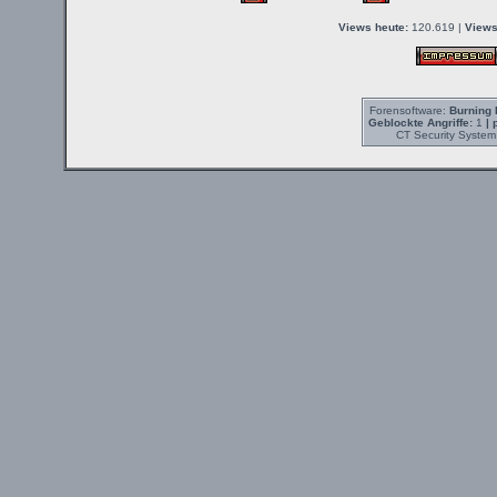
Views heute:
120.619 |
Views
Forensoftware:
Burning 
Geblockte Angriffe:
1
| 
CT Security System