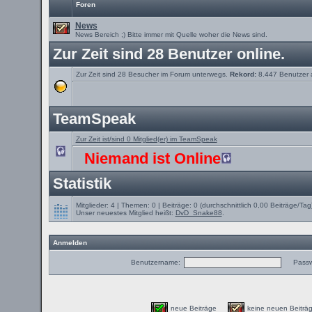
Foren
News
News Bereich ;) Bitte immer mit Quelle woher die News sind.
Zur Zeit sind 28 Benutzer online.
Zur Zeit sind 28 Besucher im Forum unterwegs.
Rekord:
8.447 Benutzer
TeamSpeak
Zur Zeit ist/sind 0 Mitglied(er) im TeamSpeak
Niemand ist Online
Statistik
Mitglieder: 4 | Themen: 0 | Beiträge: 0 (durchschnittlich 0,00 Beiträge/Tag
Unser neuestes Mitglied heißt:
DvD_Snake88
.
Anmelden
Benutzername:
Passw
neue Beiträge
keine neuen Beit