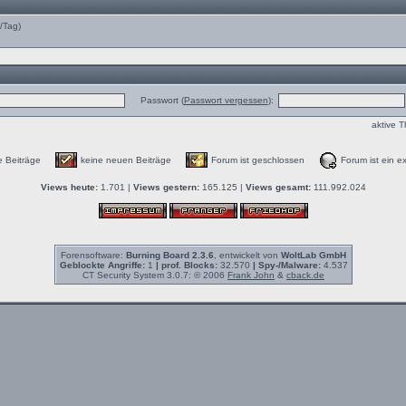
e/Tag)
Passwort (
Passwort vergessen
):
aktive 
e Beiträge
keine neuen Beiträge
Forum ist geschlossen
Forum ist ein ex
Views heute:
1.701 |
Views gestern:
165.125 |
Views gesamt:
111.992.024
Forensoftware:
Burning Board 2.3.6
, entwickelt von
WoltLab GmbH
Geblockte Angriffe:
1
| prof. Blocks:
32.570
| Spy-/Malware:
4.537
CT Security System 3.0.7: © 2006
Frank John
&
cback.de