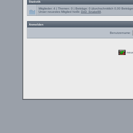
Statistik
Mitglieder: 4 | Themen: 0 | Beiträge: 0 (durchschnittlich 0,00 Beiträg
Unser neuestes Mitglied heißt:
DvD_Snake88
.
Anmelden
Benutzername:
neu