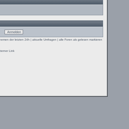
Themen der letzten 24h
|
aktuelle Umfragen
|
alle Foren als gelesen markieren
terner Link