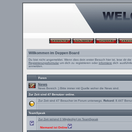
Willkommen im Deppen Board
Du bist nicht angemeldet. Wenn dies dein erster Besuch hier ist, lese dir di
Registrierungsformular
um dich zu registrieren oder
informiere
dich ausführli
anmelden.
Foren
News
News Bereich ;) Bitte immer mit Quelle woher die News sind.
Zur Zeit sind 47 Benutzer online.
Zur Zeit sind 47 Besucher im Forum unterwegs.
Rekord:
8.447 Benu
TeamSpeak
Zur Zeit ist/sind 0 Mitglied(er) im TeamSpeak
Niemand ist Online