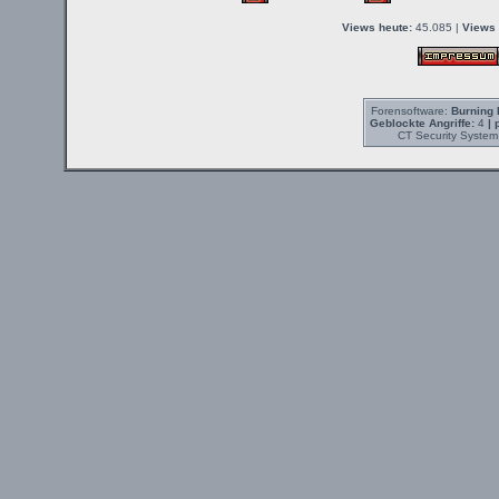
Views heute:
45.085 |
Views 
Forensoftware:
Burning 
Geblockte Angriffe:
4
| 
CT Security System