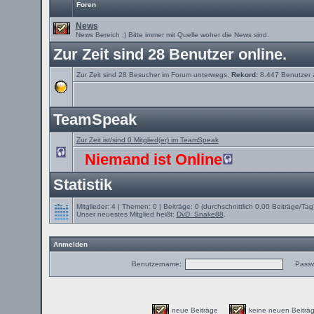
Foren
News
News Bereich ;) Bitte immer mit Quelle woher die News sind.
Zur Zeit sind 28 Benutzer online.
Zur Zeit sind 28 Besucher im Forum unterwegs.
Rekord:
8.447 Benutzer
TeamSpeak
Zur Zeit ist/sind 0 Mitglied(er) im TeamSpeak
Niemand ist Online
Statistik
Mitglieder: 4 | Themen: 0 | Beiträge: 0 (durchschnittlich 0,00 Beiträge/Tag
Unser neuestes Mitglied heißt:
DvD_Snake88
.
Anmelden
Benutzername:
Passw
neue Beiträge
keine neuen Beit