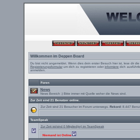
Willkommen im Deppen Board
Du bist nicht angemeldet. Wenn dies dein erster Besuch hier ist, lese dir di
Registrierungsformular
um dich zu registrieren oder
informiere
dich ausführli
anmelden.
Foren
News
News Bereich ;) Bitte immer mit Quelle woher die News sind.
Zur Zeit sind 21 Benutzer online.
Zur Zeit sind 21 Besucher im Forum unterwegs.
Rekord:
8.447 Benu
TeamSpeak
Zur Zeit ist/sind 0 Mitglied(er) im TeamSpeak
Niemand ist Online