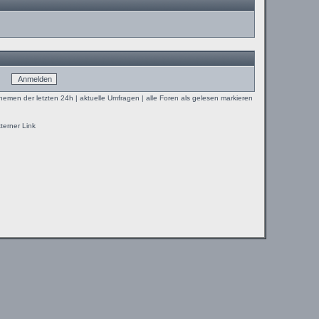
Themen der letzten 24h
|
aktuelle Umfragen
|
alle Foren als gelesen markieren
terner Link