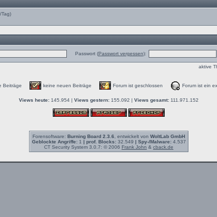
e/Tag)
Passwort (
Passwort vergessen
):
aktive 
e Beiträge
keine neuen Beiträge
Forum ist geschlossen
Forum ist ein ex
Views heute:
145.954 |
Views gestern:
155.092 |
Views gesamt:
111.971.152
Forensoftware:
Burning Board 2.3.6
, entwickelt von
WoltLab GmbH
Geblockte Angriffe:
1
| prof. Blocks:
32.549
| Spy-/Malware:
4.537
CT Security System 3.0.7: © 2006
Frank John
&
cback.de