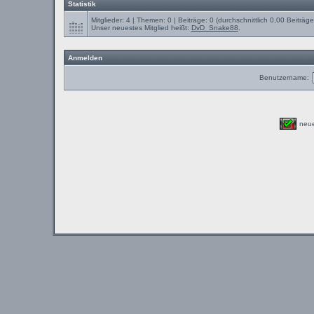
Statistik
Mitglieder: 4 | Themen: 0 | Beiträge: 0 (durchschnittlich 0,00 Beiträg
Unser neuestes Mitglied heißt:
DvD_Snake88
.
Anmelden
Benutzername:
neu