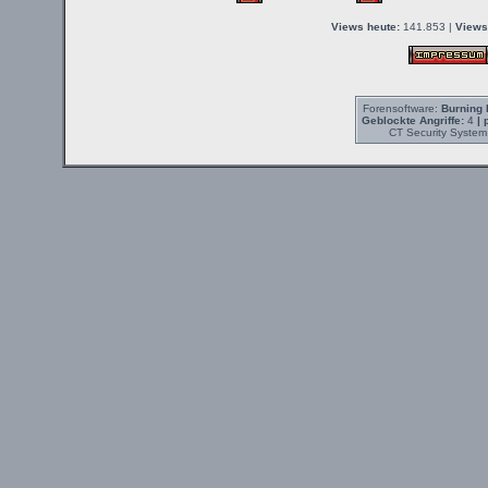
Views heute:
141.853 |
Views
Forensoftware:
Burning 
Geblockte Angriffe:
4
| 
CT Security System