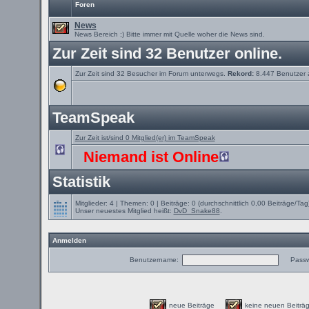
Foren
News
News Bereich ;) Bitte immer mit Quelle woher die News sind.
Zur Zeit sind 32 Benutzer online.
Zur Zeit sind 32 Besucher im Forum unterwegs.
Rekord:
8.447 Benutzer
TeamSpeak
Zur Zeit ist/sind 0 Mitglied(er) im TeamSpeak
Niemand ist Online
Statistik
Mitglieder: 4 | Themen: 0 | Beiträge: 0 (durchschnittlich 0,00 Beiträge/Tag
Unser neuestes Mitglied heißt:
DvD_Snake88
.
Anmelden
Benutzername:
Passw
neue Beiträge
keine neuen Beit