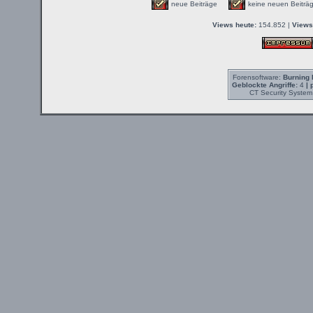
neue Beiträge
keine neuen Beit
Views heute:
154.852 |
Views
Forensoftware:
Burning 
Geblockte Angriffe:
4
| 
CT Security System