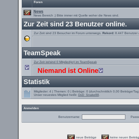
Foren
News
News Bereich ;) Bitte immer mit Quelle woher die News sind.
Zur Zeit sind 23 Benutzer online.
Zur Zeit sind 23 Besucher im Forum unterwegs.
Rekord:
8.447 Benutzer
TeamSpeak
Zur Zeit ist/sind 0 Mitglied(er) im TeamSpeak
Niemand ist Online
Statistik
Mitglieder: 4 | Themen: 0 | Beiträge: 0 (durchschnittlich 0,00 Beiträge/Tag
Unser neuestes Mitglied heißt:
DvD_Snake88
.
Anmelden
Benutzername:
Passw
neue Beiträge
keine neuen Beit