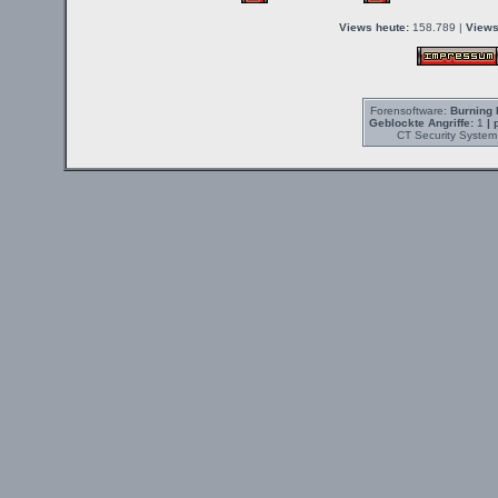
Views heute:
158.789 |
Views
Forensoftware:
Burning 
Geblockte Angriffe:
1
| 
CT Security System