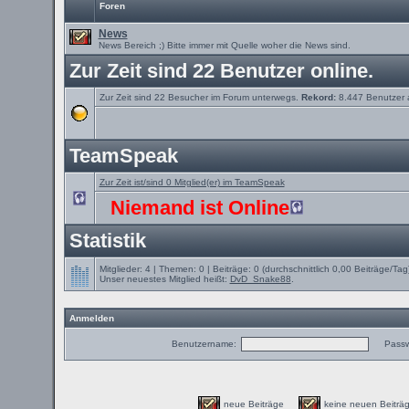
Foren
News
News Bereich ;) Bitte immer mit Quelle woher die News sind.
Zur Zeit sind 22 Benutzer online.
Zur Zeit sind 22 Besucher im Forum unterwegs.
Rekord:
8.447 Benutzer
TeamSpeak
Zur Zeit ist/sind 0 Mitglied(er) im TeamSpeak
Niemand ist Online
Statistik
Mitglieder: 4 | Themen: 0 | Beiträge: 0 (durchschnittlich 0,00 Beiträge/Tag
Unser neuestes Mitglied heißt:
DvD_Snake88
.
Anmelden
Benutzername:
Passw
neue Beiträge
keine neuen Beit