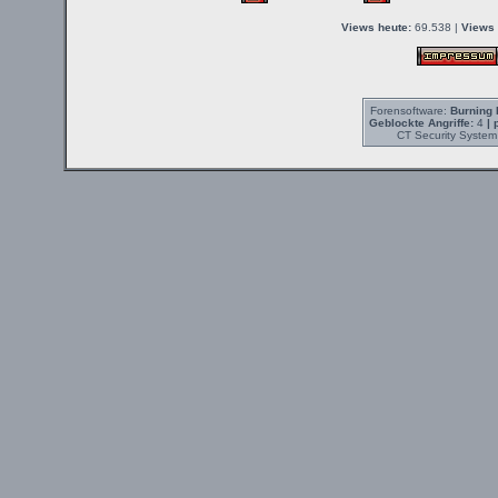
Views heute:
69.538 |
Views 
Forensoftware:
Burning 
Geblockte Angriffe:
4
| 
CT Security System