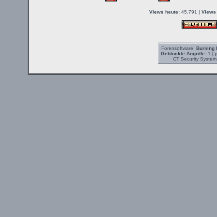
Views heute:
45.791 |
Views 
Forensoftware:
Burning 
Geblockte Angriffe:
1
| 
CT Security System