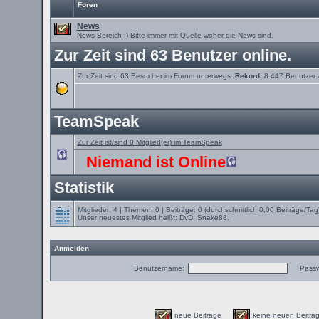
Foren
News
News Bereich ;) Bitte immer mit Quelle woher die News sind.
Zur Zeit sind 63 Benutzer online.
Zur Zeit sind 63 Besucher im Forum unterwegs.
Rekord:
8.447 Benutzer
TeamSpeak
Zur Zeit ist/sind 0 Mitglied(er) im TeamSpeak
Niemand ist Online
Statistik
Mitglieder: 4 | Themen: 0 | Beiträge: 0 (durchschnittlich 0,00 Beiträge/Tag
Unser neuestes Mitglied heißt:
DvD_Snake88
.
Anmelden
Benutzername:
Passw
neue Beiträge
keine neuen Beit