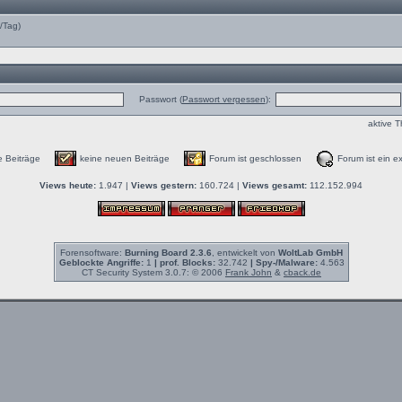
e/Tag)
Passwort (
Passwort vergessen
):
aktive 
e Beiträge
keine neuen Beiträge
Forum ist geschlossen
Forum ist ein ex
Views heute:
1.947 |
Views gestern:
160.724 |
Views gesamt:
112.152.994
Forensoftware:
Burning Board 2.3.6
, entwickelt von
WoltLab GmbH
Geblockte Angriffe:
1
| prof. Blocks:
32.742
| Spy-/Malware:
4.563
CT Security System 3.0.7: © 2006
Frank John
&
cback.de