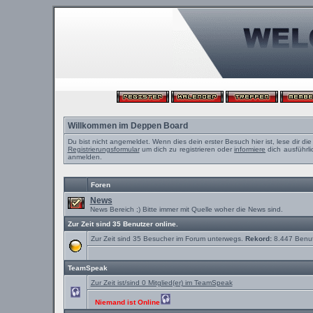
Willkommen im Deppen Board
Du bist nicht angemeldet. Wenn dies dein erster Besuch hier ist, lese dir di
Registrierungsformular
um dich zu registrieren oder
informiere
dich ausführli
anmelden.
Foren
News
News Bereich ;) Bitte immer mit Quelle woher die News sind.
Zur Zeit sind 35 Benutzer online.
Zur Zeit sind 35 Besucher im Forum unterwegs.
Rekord:
8.447 Benu
TeamSpeak
Zur Zeit ist/sind 0 Mitglied(er) im TeamSpeak
Niemand ist Online