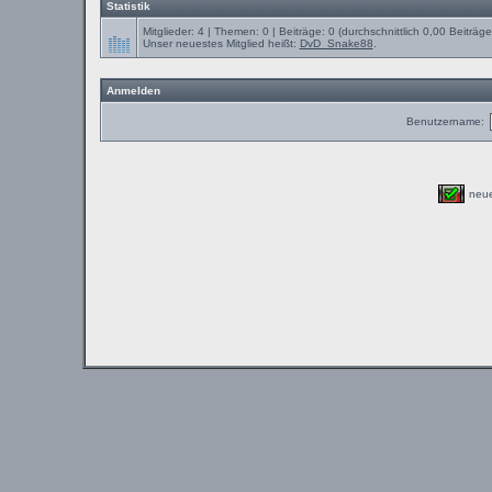
Statistik
Mitglieder: 4 | Themen: 0 | Beiträge: 0 (durchschnittlich 0,00 Beiträg
Unser neuestes Mitglied heißt:
DvD_Snake88
.
Anmelden
Benutzername:
neu