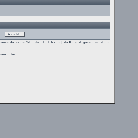
Themen der letzten 24h
|
aktuelle Umfragen
|
alle Foren als gelesen markieren
terner Link