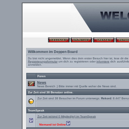
Willkommen im Deppen Board
Du bist nicht angemeldet. Wenn dies dein erster Besuch hier ist, lese dir di
Registrierungsformular
um dich zu registrieren oder
informiere
dich ausführli
anmelden.
Foren
News
News Bereich ;) Bitte immer mit Quelle woher die News sind.
Zur Zeit sind 38 Benutzer online.
Zur Zeit sind 38 Besucher im Forum unterwegs.
Rekord:
8.447 Benu
TeamSpeak
Zur Zeit ist/sind 0 Mitglied(er) im TeamSpeak
Niemand ist Online