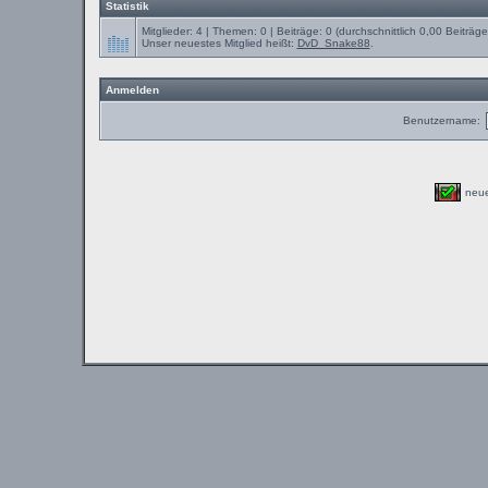
Statistik
Mitglieder: 4 | Themen: 0 | Beiträge: 0 (durchschnittlich 0,00 Beiträg
Unser neuestes Mitglied heißt:
DvD_Snake88
.
Anmelden
Benutzername:
neu