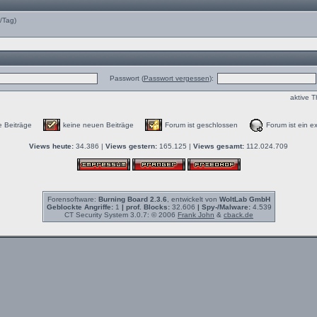
e/Tag)
Passwort (
Passwort vergessen
):
aktive 
e Beiträge
keine neuen Beiträge
Forum ist geschlossen
Forum ist ein ex
Views heute:
34.386 |
Views gestern:
165.125 |
Views gesamt:
112.024.709
Forensoftware:
Burning Board 2.3.6
, entwickelt von
WoltLab GmbH
Geblockte Angriffe:
1
| prof. Blocks:
32.606
| Spy-/Malware:
4.539
CT Security System 3.0.7: © 2006
Frank John
&
cback.de