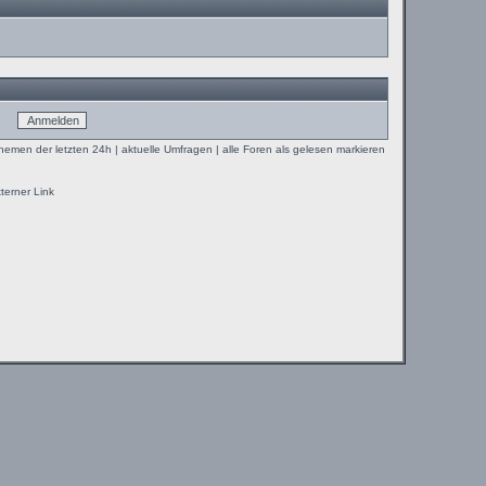
Themen der letzten 24h
|
aktuelle Umfragen
|
alle Foren als gelesen markieren
terner Link