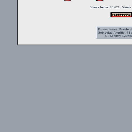
Views heute:
60.621 |
Views 
Forensoftware:
Burning 
Geblockte Angriffe:
4
| 
CT Security System