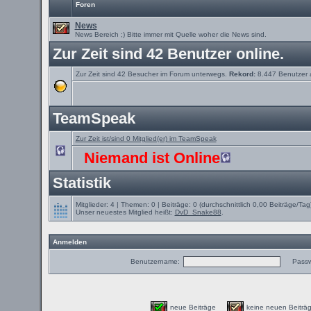
Foren
News
News Bereich ;) Bitte immer mit Quelle woher die News sind.
Zur Zeit sind 42 Benutzer online.
Zur Zeit sind 42 Besucher im Forum unterwegs.
Rekord:
8.447 Benutzer
TeamSpeak
Zur Zeit ist/sind 0 Mitglied(er) im TeamSpeak
Niemand ist Online
Statistik
Mitglieder: 4 | Themen: 0 | Beiträge: 0 (durchschnittlich 0,00 Beiträge/Tag
Unser neuestes Mitglied heißt:
DvD_Snake88
.
Anmelden
Benutzername:
Passw
neue Beiträge
keine neuen Beit