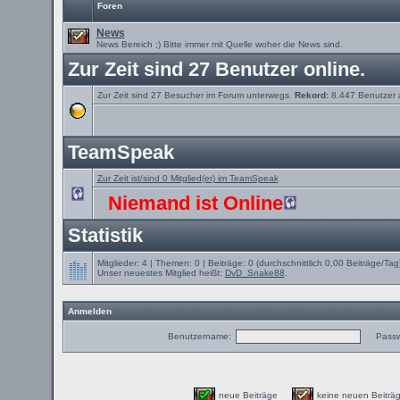
Foren
News
News Bereich ;) Bitte immer mit Quelle woher die News sind.
Zur Zeit sind 27 Benutzer online.
Zur Zeit sind 27 Besucher im Forum unterwegs.
Rekord:
8.447 Benutzer
TeamSpeak
Zur Zeit ist/sind 0 Mitglied(er) im TeamSpeak
Niemand ist Online
Statistik
Mitglieder: 4 | Themen: 0 | Beiträge: 0 (durchschnittlich 0,00 Beiträge/Tag
Unser neuestes Mitglied heißt:
DvD_Snake88
.
Anmelden
Benutzername:
Passw
neue Beiträge
keine neuen Beit