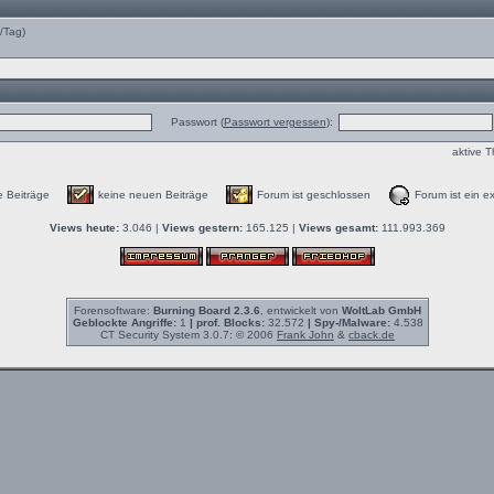
e/Tag)
Passwort (
Passwort vergessen
):
aktive 
e Beiträge
keine neuen Beiträge
Forum ist geschlossen
Forum ist ein ex
Views heute:
3.046 |
Views gestern:
165.125 |
Views gesamt:
111.993.369
Forensoftware:
Burning Board 2.3.6
, entwickelt von
WoltLab GmbH
Geblockte Angriffe:
1
| prof. Blocks:
32.572
| Spy-/Malware:
4.538
CT Security System 3.0.7: © 2006
Frank John
&
cback.de