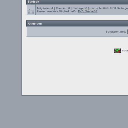
Statistik
Mitglieder: 4 | Themen: 0 | Beiträge: 0 (durchschnittlich 0,00 Beiträg
Unser neuestes Mitglied heißt:
DvD_Snake88
.
Anmelden
Benutzername:
neu