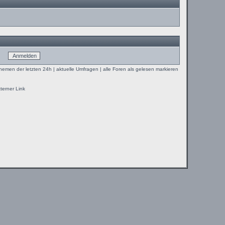
Themen der letzten 24h
|
aktuelle Umfragen
|
alle Foren als gelesen markieren
terner Link