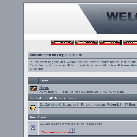
Willkommen im Deppen Board
Du bist nicht angemeldet. Wenn dies dein erster Besuch hier ist, lese dir di
Registrierungsformular
um dich zu registrieren oder
informiere
dich ausführli
anmelden.
Foren
News
News Bereich ;) Bitte immer mit Quelle woher die News sind.
Zur Zeit sind 42 Benutzer online.
Zur Zeit sind 42 Besucher im Forum unterwegs.
Rekord:
8.447 Benu
TeamSpeak
Zur Zeit ist/sind 0 Mitglied(er) im TeamSpeak
Niemand ist Online