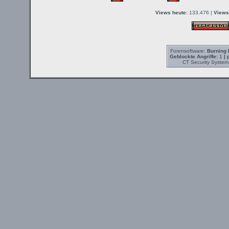
Views heute:
133.476 |
Views
Forensoftware:
Burning 
Geblockte Angriffe:
1
| 
CT Security System