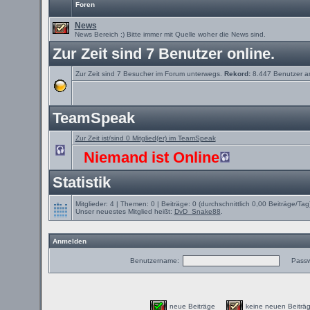
Foren
News
News Bereich ;) Bitte immer mit Quelle woher die News sind.
Zur Zeit sind 7 Benutzer online.
Zur Zeit sind 7 Besucher im Forum unterwegs.
Rekord:
8.447 Benutzer 
TeamSpeak
Zur Zeit ist/sind 0 Mitglied(er) im TeamSpeak
Niemand ist Online
Statistik
Mitglieder: 4 | Themen: 0 | Beiträge: 0 (durchschnittlich 0,00 Beiträge/Tag
Unser neuestes Mitglied heißt:
DvD_Snake88
.
Anmelden
Benutzername:
Passw
neue Beiträge
keine neuen Beit