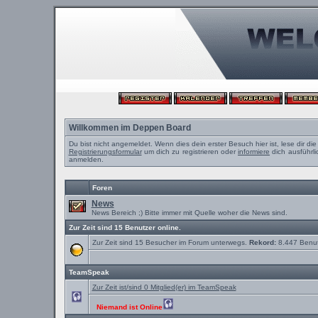
Willkommen im Deppen Board
Du bist nicht angemeldet. Wenn dies dein erster Besuch hier ist, lese dir di
Registrierungsformular
um dich zu registrieren oder
informiere
dich ausführli
anmelden.
Foren
News
News Bereich ;) Bitte immer mit Quelle woher die News sind.
Zur Zeit sind 15 Benutzer online.
Zur Zeit sind 15 Besucher im Forum unterwegs.
Rekord:
8.447 Benu
TeamSpeak
Zur Zeit ist/sind 0 Mitglied(er) im TeamSpeak
Niemand ist Online