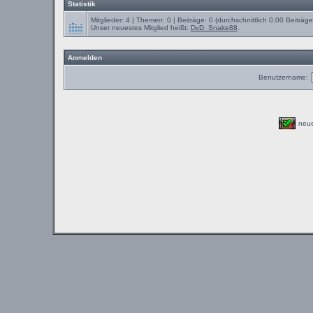
Statistik
Mitglieder: 4 | Themen: 0 | Beiträge: 0 (durchschnittlich 0,00 Beiträg
Unser neuestes Mitglied heißt:
DvD_Snake88
.
Anmelden
Benutzername:
neu