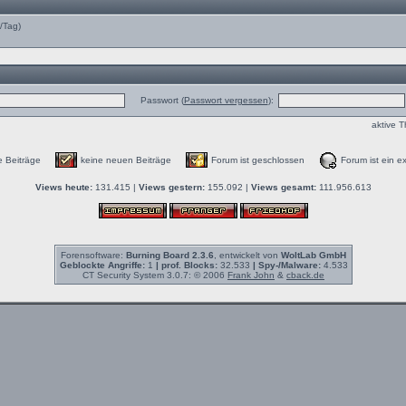
e/Tag)
Passwort (
Passwort vergessen
):
aktive 
e Beiträge
keine neuen Beiträge
Forum ist geschlossen
Forum ist ein ex
Views heute:
131.415 |
Views gestern:
155.092 |
Views gesamt:
111.956.613
Forensoftware:
Burning Board 2.3.6
, entwickelt von
WoltLab GmbH
Geblockte Angriffe:
1
| prof. Blocks:
32.533
| Spy-/Malware:
4.533
CT Security System 3.0.7: © 2006
Frank John
&
cback.de