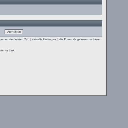
Themen der letzten 24h
|
aktuelle Umfragen
|
alle Foren als gelesen markieren
terner Link