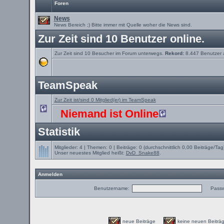
Foren
News
News Bereich ;) Bitte immer mit Quelle woher die News sind.
Zur Zeit sind 10 Benutzer online.
Zur Zeit sind 10 Besucher im Forum unterwegs.
Rekord:
8.447 Benutzer
TeamSpeak
Zur Zeit ist/sind 0 Mitglied(er) im TeamSpeak
Niemand ist Online
Statistik
Mitglieder: 4 | Themen: 0 | Beiträge: 0 (durchschnittlich 0,00 Beiträge/Tag
Unser neuestes Mitglied heißt:
DvD_Snake88
.
Anmelden
Benutzername:
Passw
neue Beiträge
keine neuen Beit