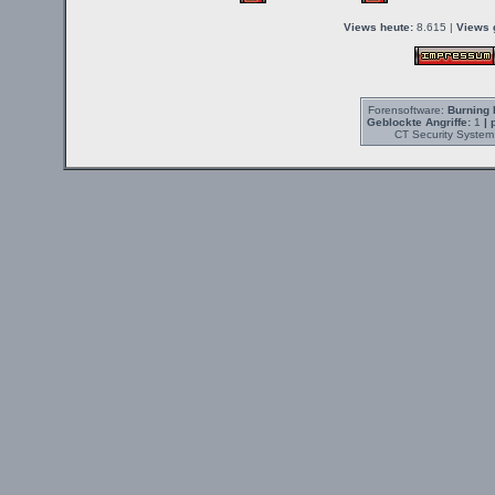
Views heute:
8.615 |
Views 
Forensoftware:
Burning 
Geblockte Angriffe:
1
| 
CT Security System