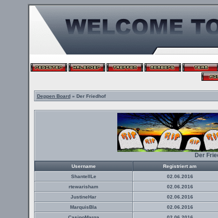
Deppen Board
» Der Friedhof
Der Fri
Username
Registriert am
ShantellLe
02.06.2016
rtewarisham
02.06.2016
JustineHar
02.06.2016
MarquisBla
02.06.2016
CasinoMarga
02.06.2016