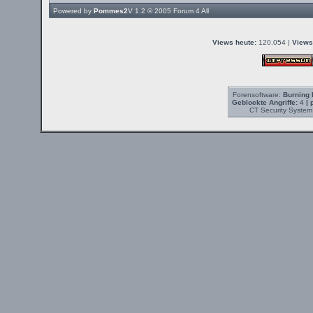
Powered by
Pommes2
V 1.2 © 2005
Forum 4 All
Views heute:
120.054 |
Views
Forensoftware:
Burning 
Geblockte Angriffe:
4
| 
CT Security System