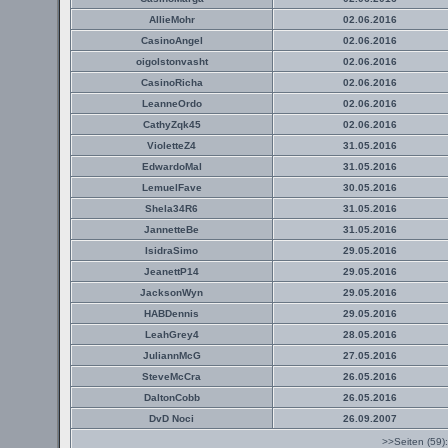
AllieMohr
02.06.2016
CasinoAngel
02.06.2016
oigolstonvasht
02.06.2016
CasinoRicha
02.06.2016
LeanneOrdo
02.06.2016
CathyZqk45
02.06.2016
VioletteZ4
31.05.2016
EdwardoMal
31.05.2016
LemuelFave
30.05.2016
Shela34R6
31.05.2016
JannetteBe
31.05.2016
IsidraSimo
29.05.2016
JeanettP14
29.05.2016
JacksonWyn
29.05.2016
HABDennis
29.05.2016
LeahGrey4
28.05.2016
JuliannMcG
27.05.2016
SteveMcCra
26.05.2016
DaltonCobb
26.05.2016
DvD Noci
26.09.2007
>>Seiten (59)