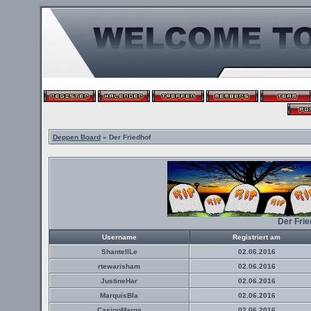
Deppen Board
» Der Friedhof
Der Fri
Username
Registriert am
ShantellLe
02.06.2016
rtewarisham
02.06.2016
JustineHar
02.06.2016
MarquisBla
02.06.2016
CasinoMarga
02.06.2016