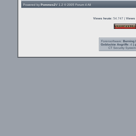
Powered by
Pommes2
V 1.2 © 2005
Forum 4 All
Views heute:
54.747 |
Views 
Forensoftware:
Burning 
Geblockte Angriffe:
4
| 
CT Security System