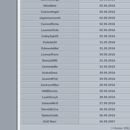
AllieMohr
02.06.2016
CasinoAngel
02.06.2016
oigolstonvasht
02.06.2016
CasinoRicha
02.06.2016
LeanneOrdo
02.06.2016
CathyZqk45
02.06.2016
VioletteZ4
31.05.2016
EdwardoMal
31.05.2016
LemuelFave
30.05.2016
Shela34R6
31.05.2016
JannetteBe
31.05.2016
IsidraSimo
29.05.2016
JeanettP14
29.05.2016
JacksonWyn
29.05.2016
HABDennis
29.05.2016
LeahGrey4
28.05.2016
JuliannMcG
27.05.2016
SteveMcCra
26.05.2016
DaltonCobb
26.05.2016
DvD Noci
26.09.2007
>>Seiten (59)