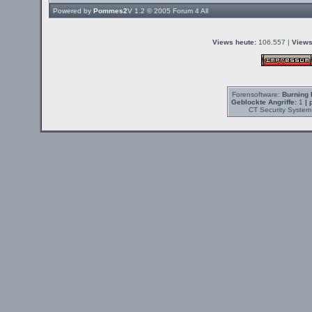
Powered by
Pommes2
V 1.2 © 2005
Forum 4 All
Views heute:
106.557 |
Views
Forensoftware:
Burning 
Geblockte Angriffe:
1
| 
CT Security System