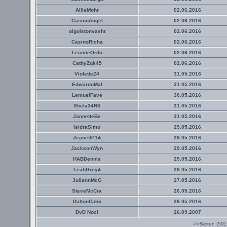
AllieMohr
02.06.2016
CasinoAngel
02.06.2016
oigolstonvasht
02.06.2016
CasinoRicha
02.06.2016
LeanneOrdo
02.06.2016
CathyZqk45
02.06.2016
VioletteZ4
31.05.2016
EdwardoMal
31.05.2016
LemuelFave
30.05.2016
Shela34R6
31.05.2016
JannetteBe
31.05.2016
IsidraSimo
29.05.2016
JeanettP14
29.05.2016
JacksonWyn
29.05.2016
HABDennis
29.05.2016
LeahGrey4
28.05.2016
JuliannMcG
27.05.2016
SteveMcCra
26.05.2016
DaltonCobb
26.05.2016
DvD Noci
26.09.2007
>>Seiten (59)