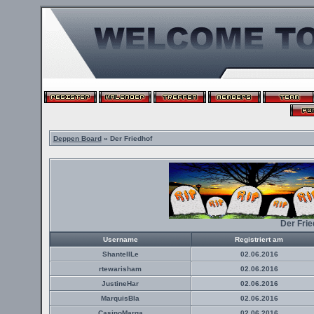
Deppen Board
» Der Friedhof
Der Fri
Username
Registriert am
ShantellLe
02.06.2016
rtewarisham
02.06.2016
JustineHar
02.06.2016
MarquisBla
02.06.2016
CasinoMarga
02.06.2016