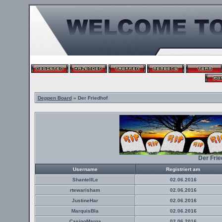
Deppen Board
» Der Friedhof
Der Fri
Username
Registriert am
ShantellLe
02.06.2016
rtewarisham
02.06.2016
JustineHar
02.06.2016
MarquisBla
02.06.2016
CasinoMarga
02.06.2016