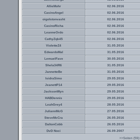
AllieMohr
02.06.2016
CasinoAngel
02.06.2016
oigolstonvasht
02.06.2016
CasinoRicha
02.06.2016
LeanneOrdo
02.06.2016
CathyZqk45
02.06.2016
VioletteZ4
31.05.2016
EdwardoMal
31.05.2016
LemuelFave
30.05.2016
Shela34R6
31.05.2016
JannetteBe
31.05.2016
IsidraSimo
29.05.2016
JeanettP14
29.05.2016
JacksonWyn
29.05.2016
HABDennis
29.05.2016
LeahGrey4
28.05.2016
JuliannMcG
27.05.2016
SteveMcCra
26.05.2016
DaltonCobb
26.05.2016
DvD Noci
26.09.2007
>>Seiten (59)