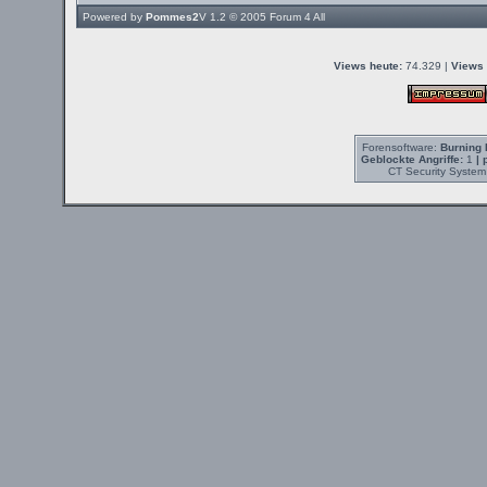
Powered by
Pommes2
V 1.2 © 2005
Forum 4 All
Views heute:
74.329 |
Views 
Forensoftware:
Burning 
Geblockte Angriffe:
1
| 
CT Security System