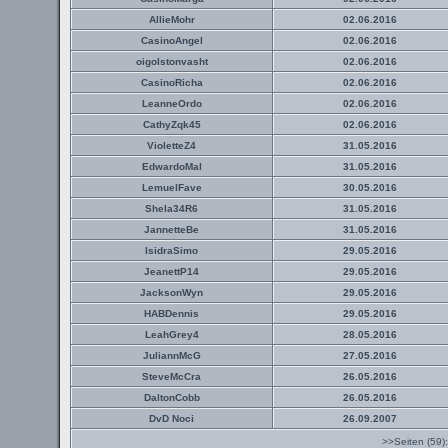
AllieMohr
02.06.2016
CasinoAngel
02.06.2016
oigolstonvasht
02.06.2016
CasinoRicha
02.06.2016
LeanneOrdo
02.06.2016
CathyZqk45
02.06.2016
VioletteZ4
31.05.2016
EdwardoMal
31.05.2016
LemuelFave
30.05.2016
Shela34R6
31.05.2016
JannetteBe
31.05.2016
IsidraSimo
29.05.2016
JeanettP14
29.05.2016
JacksonWyn
29.05.2016
HABDennis
29.05.2016
LeahGrey4
28.05.2016
JuliannMcG
27.05.2016
SteveMcCra
26.05.2016
DaltonCobb
26.05.2016
DvD Noci
26.09.2007
>>Seiten (59)