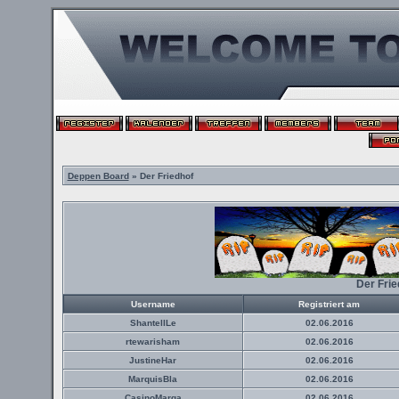
Deppen Board
» Der Friedhof
Der Fri
Username
Registriert am
ShantellLe
02.06.2016
rtewarisham
02.06.2016
JustineHar
02.06.2016
MarquisBla
02.06.2016
CasinoMarga
02.06.2016