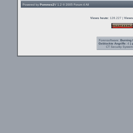
Powered by
Pommes2
V 1.2 © 2005
Forum 4 All
Views heute:
128.227 |
Views
Forensoftware:
Burning 
Geblockte Angriffe:
4
| 
CT Security System