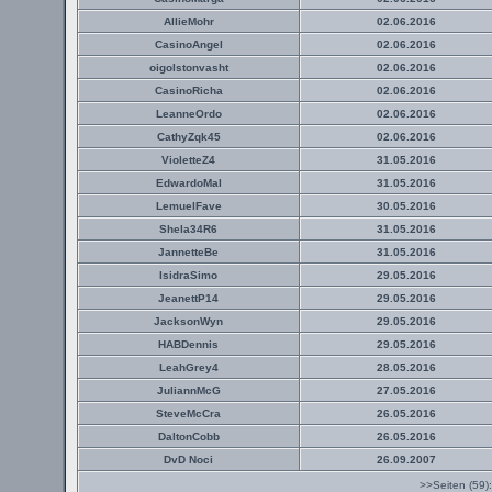
AllieMohr
02.06.2016
CasinoAngel
02.06.2016
oigolstonvasht
02.06.2016
CasinoRicha
02.06.2016
LeanneOrdo
02.06.2016
CathyZqk45
02.06.2016
VioletteZ4
31.05.2016
EdwardoMal
31.05.2016
LemuelFave
30.05.2016
Shela34R6
31.05.2016
JannetteBe
31.05.2016
IsidraSimo
29.05.2016
JeanettP14
29.05.2016
JacksonWyn
29.05.2016
HABDennis
29.05.2016
LeahGrey4
28.05.2016
JuliannMcG
27.05.2016
SteveMcCra
26.05.2016
DaltonCobb
26.05.2016
DvD Noci
26.09.2007
>>Seiten (59)