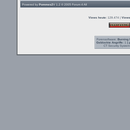
Powered by
Pommes2
V 1.2 © 2005
Forum 4 All
Views heute:
129.474 |
Views
Forensoftware:
Burning 
Geblockte Angriffe:
1
| 
CT Security System