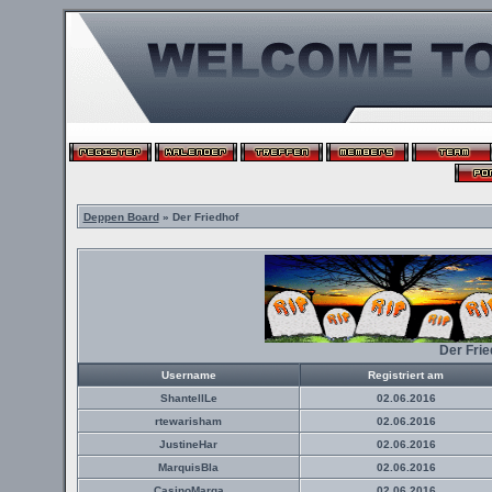
Deppen Board
» Der Friedhof
Der Fri
Username
Registriert am
ShantellLe
02.06.2016
rtewarisham
02.06.2016
JustineHar
02.06.2016
MarquisBla
02.06.2016
CasinoMarga
02.06.2016