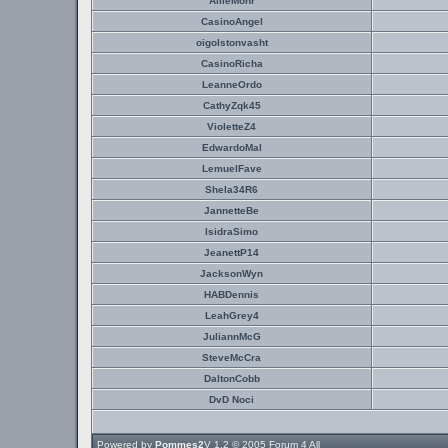
AllieMohr
CasinoAngel
oigolstonvasht
CasinoRicha
LeanneOrdo
CathyZqk45
VioletteZ4
EdwardoMal
LemuelFave
Shela34R6
JannetteBe
IsidraSimo
JeanettP14
JacksonWyn
HABDennis
LeahGrey4
JuliannMcG
SteveMcCra
DaltonCobb
DvD Noci
Powered by
Pommes2
V 1.2 © 2005
Forum 4 All