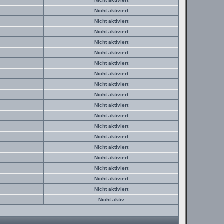
Nicht aktiviert
Nicht aktiviert
Nicht aktiviert
Nicht aktiviert
Nicht aktiviert
Nicht aktiviert
Nicht aktiviert
Nicht aktiviert
Nicht aktiviert
Nicht aktiviert
Nicht aktiviert
Nicht aktiviert
Nicht aktiviert
Nicht aktiviert
Nicht aktiviert
Nicht aktiviert
Nicht aktiviert
Nicht aktiviert
Nicht aktiviert
Nicht aktiv