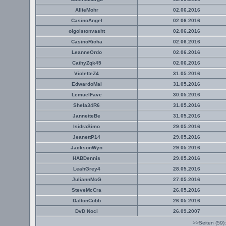
AllieMohr
02.06.2016
CasinoAngel
02.06.2016
oigolstonvasht
02.06.2016
CasinoRicha
02.06.2016
LeanneOrdo
02.06.2016
CathyZqk45
02.06.2016
VioletteZ4
31.05.2016
EdwardoMal
31.05.2016
LemuelFave
30.05.2016
Shela34R6
31.05.2016
JannetteBe
31.05.2016
IsidraSimo
29.05.2016
JeanettP14
29.05.2016
JacksonWyn
29.05.2016
HABDennis
29.05.2016
LeahGrey4
28.05.2016
JuliannMcG
27.05.2016
SteveMcCra
26.05.2016
DaltonCobb
26.05.2016
DvD Noci
26.09.2007
>>Seiten (59)