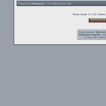
Powered by
Pommes2
V 1.2 © 2005
Forum 4 All
Views heute:
81.189 |
Views 
Forensoftware:
Burning 
Geblockte Angriffe:
1
| 
CT Security System