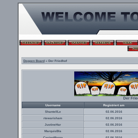
Deppen Board
» Der Friedhof
Der Fri
Username
Registriert am
ShantellLe
02.06.2016
rtewarisham
02.06.2016
JustineHar
02.06.2016
MarquisBla
02.06.2016
CasinoMarga
02.06.2016