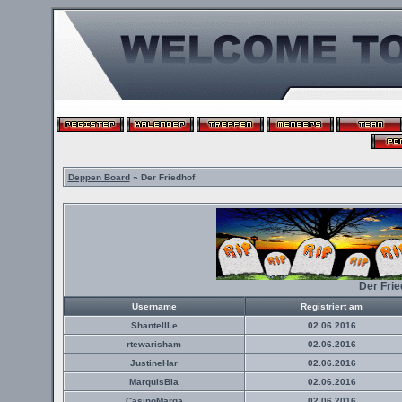
Deppen Board
» Der Friedhof
Der Fri
Username
Registriert am
ShantellLe
02.06.2016
rtewarisham
02.06.2016
JustineHar
02.06.2016
MarquisBla
02.06.2016
CasinoMarga
02.06.2016