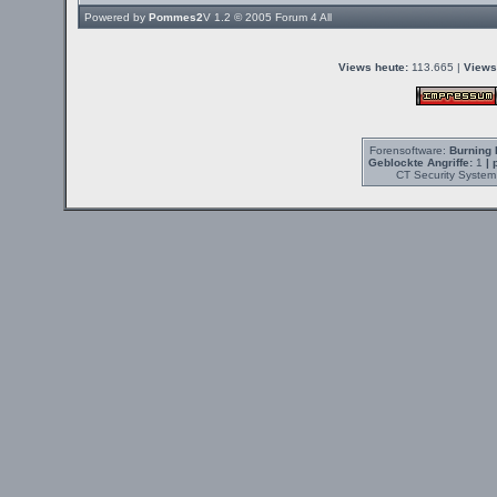
Powered by
Pommes2
V 1.2 © 2005
Forum 4 All
Views heute:
113.665 |
Views
Forensoftware:
Burning 
Geblockte Angriffe:
1
| 
CT Security System