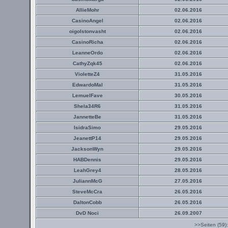
AllieMohr
02.06.2016
CasinoAngel
02.06.2016
oigolstonvasht
02.06.2016
CasinoRicha
02.06.2016
LeanneOrdo
02.06.2016
CathyZqk45
02.06.2016
VioletteZ4
31.05.2016
EdwardoMal
31.05.2016
LemuelFave
30.05.2016
Shela34R6
31.05.2016
JannetteBe
31.05.2016
IsidraSimo
29.05.2016
JeanettP14
29.05.2016
JacksonWyn
29.05.2016
HABDennis
29.05.2016
LeahGrey4
28.05.2016
JuliannMcG
27.05.2016
SteveMcCra
26.05.2016
DaltonCobb
26.05.2016
DvD Noci
26.09.2007
>>Seiten (59)