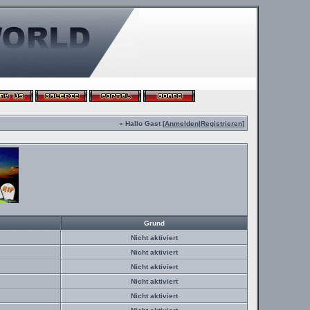
» Hallo Gast [
Anmelden
|
Registrieren
]
Grund
Nicht aktiviert
Nicht aktiviert
Nicht aktiviert
Nicht aktiviert
Nicht aktiviert