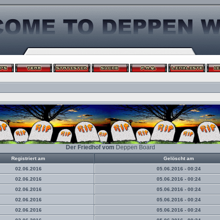
Der Friedhof vom
Deppen Board
Registriert am
Gelöscht am
02.06.2016
05.06.2016 - 00:24
02.06.2016
05.06.2016 - 00:24
02.06.2016
05.06.2016 - 00:24
02.06.2016
05.06.2016 - 00:24
02.06.2016
05.06.2016 - 00:24