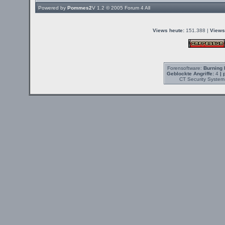
Powered by
Pommes2
V 1.2 © 2005
Forum 4 All
Views heute:
151.388 |
Views
Forensoftware:
Burning 
Geblockte Angriffe:
4
| 
CT Security System