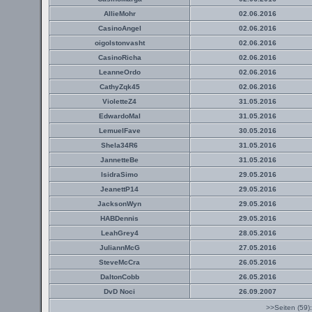
AllieMohr
02.06.2016
CasinoAngel
02.06.2016
oigolstonvasht
02.06.2016
CasinoRicha
02.06.2016
LeanneOrdo
02.06.2016
CathyZqk45
02.06.2016
VioletteZ4
31.05.2016
EdwardoMal
31.05.2016
LemuelFave
30.05.2016
Shela34R6
31.05.2016
JannetteBe
31.05.2016
IsidraSimo
29.05.2016
JeanettP14
29.05.2016
JacksonWyn
29.05.2016
HABDennis
29.05.2016
LeahGrey4
28.05.2016
JuliannMcG
27.05.2016
SteveMcCra
26.05.2016
DaltonCobb
26.05.2016
DvD Noci
26.09.2007
>>Seiten (59)