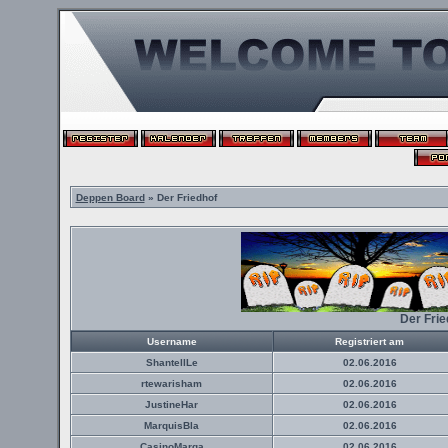
Deppen Board
» Der Friedhof
Der Fri
Username
Registriert am
ShantellLe
02.06.2016
rtewarisham
02.06.2016
JustineHar
02.06.2016
MarquisBla
02.06.2016
CasinoMarga
02.06.2016