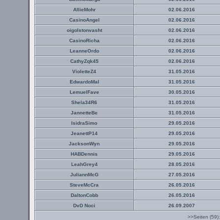
AllieMohr
02.06.2016
CasinoAngel
02.06.2016
oigolstonvasht
02.06.2016
CasinoRicha
02.06.2016
LeanneOrdo
02.06.2016
CathyZqk45
02.06.2016
VioletteZ4
31.05.2016
EdwardoMal
31.05.2016
LemuelFave
30.05.2016
Shela34R6
31.05.2016
JannetteBe
31.05.2016
IsidraSimo
29.05.2016
JeanettP14
29.05.2016
JacksonWyn
29.05.2016
HABDennis
29.05.2016
LeahGrey4
28.05.2016
JuliannMcG
27.05.2016
SteveMcCra
26.05.2016
DaltonCobb
26.05.2016
DvD Noci
26.09.2007
>>Seiten (59)