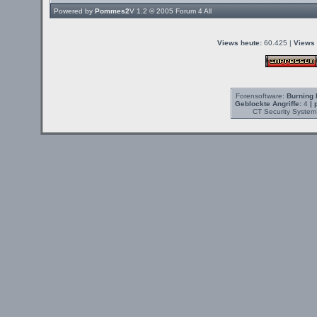
Powered by
Pommes2
V 1.2 © 2005
Forum 4 All
Views heute:
60.425 |
Views 
Forensoftware:
Burning 
Geblockte Angriffe:
4
| 
CT Security System