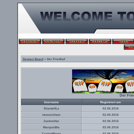
Deppen Board
» Der Friedhof
Der Fri
Username
Registriert am
ShantellLe
02.06.2016
rtewarisham
02.06.2016
JustineHar
02.06.2016
MarquisBla
02.06.2016
CasinoMarga
02.06.2016