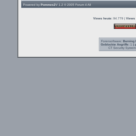
Powered by
Pommes2
V 1.2 © 2005
Forum 4 All
Views heute:
94.779 |
Views 
Forensoftware:
Burning 
Geblockte Angriffe:
1
| 
CT Security System