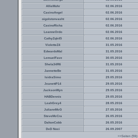
AllieMohr
02.06.2016
CasinoAngel
02.06.2016
oigolstonvasht
02.06.2016
CasinoRicha
02.06.2016
LeanneOrdo
02.06.2016
CathyZqk45
02.06.2016
VioletteZ4
31.05.2016
EdwardoMal
31.05.2016
LemuelFave
30.05.2016
Shela34R6
31.05.2016
JannetteBe
31.05.2016
IsidraSimo
29.05.2016
JeanettP14
29.05.2016
JacksonWyn
29.05.2016
HABDennis
29.05.2016
LeahGrey4
28.05.2016
JuliannMcG
27.05.2016
SteveMcCra
26.05.2016
DaltonCobb
26.05.2016
DvD Noci
26.09.2007
>>Seiten (59)