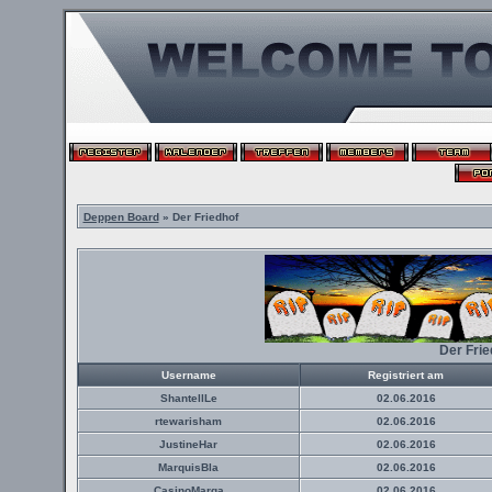
Deppen Board
» Der Friedhof
Der Fri
Username
Registriert am
ShantellLe
02.06.2016
rtewarisham
02.06.2016
JustineHar
02.06.2016
MarquisBla
02.06.2016
CasinoMarga
02.06.2016