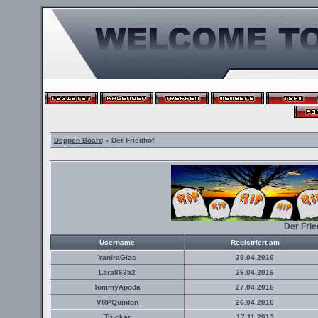
Deppen Board
» Der Friedhof
Der Fri
Username
Registriert am
YaniraGlas
29.04.2016
Lara86352
29.04.2016
TommyApoda
27.04.2016
VRPQuinton
26.04.2016
Trucker
17.11.2013