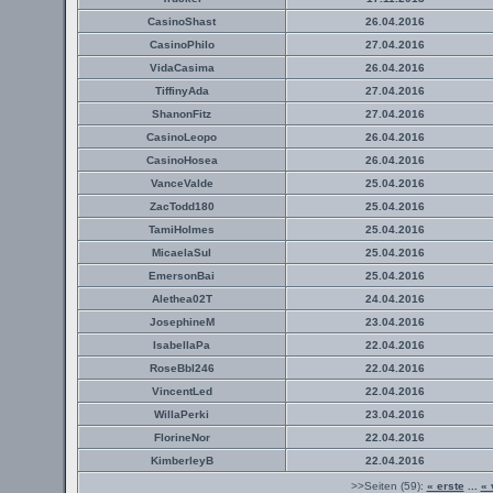
CasinoShast
26.04.2016
CasinoPhilo
27.04.2016
VidaCasima
26.04.2016
TiffinyAda
27.04.2016
ShanonFitz
27.04.2016
CasinoLeopo
26.04.2016
CasinoHosea
26.04.2016
VanceValde
25.04.2016
ZacTodd180
25.04.2016
TamiHolmes
25.04.2016
MicaelaSul
25.04.2016
EmersonBai
25.04.2016
Alethea02T
24.04.2016
JosephineM
23.04.2016
IsabellaPa
22.04.2016
RoseBbl246
22.04.2016
VincentLed
22.04.2016
WillaPerki
23.04.2016
FlorineNor
22.04.2016
KimberleyB
22.04.2016
>>Seiten (59):
« erste
...
« 