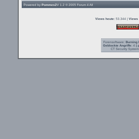
Powered by
Pommes2
V 1.2 © 2005
Forum 4 All
Views heute:
53.344 |
Views 
Forensoftware:
Burning 
Geblockte Angriffe:
4
| 
CT Security System