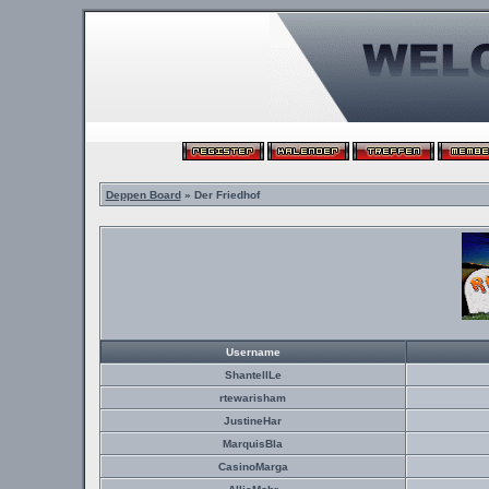
Deppen Board
» Der Friedhof
Username
ShantellLe
rtewarisham
JustineHar
MarquisBla
CasinoMarga