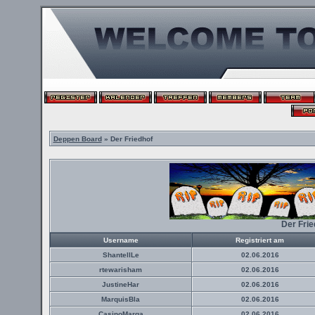
Deppen Board
» Der Friedhof
Der Fri
Username
Registriert am
ShantellLe
02.06.2016
rtewarisham
02.06.2016
JustineHar
02.06.2016
MarquisBla
02.06.2016
CasinoMarga
02.06.2016