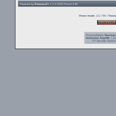
Powered by
Pommes2
V 1.2 © 2005
Forum 4 All
Views heute:
112.768 |
Views
Forensoftware:
Burning 
Geblockte Angriffe:
1
| 
CT Security System