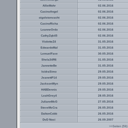
AllieMohr
02.06.2016
CasinoAngel
02.06.2016
oigolstonvasht
02.06.2016
CasinoRicha
02.06.2016
LeanneOrdo
02.06.2016
CathyZqk45
02.06.2016
VioletteZ4
31.05.2016
EdwardoMal
31.05.2016
LemuelFave
30.05.2016
Shela34R6
31.05.2016
JannetteBe
31.05.2016
IsidraSimo
29.05.2016
JeanettP14
29.05.2016
JacksonWyn
29.05.2016
HABDennis
29.05.2016
LeahGrey4
28.05.2016
JuliannMcG
27.05.2016
SteveMcCra
26.05.2016
DaltonCobb
26.05.2016
DvD Noci
26.09.2007
>>Seiten (59)