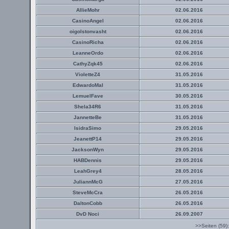
AllieMohr
02.06.2016
CasinoAngel
02.06.2016
oigolstonvasht
02.06.2016
CasinoRicha
02.06.2016
LeanneOrdo
02.06.2016
CathyZqk45
02.06.2016
VioletteZ4
31.05.2016
EdwardoMal
31.05.2016
LemuelFave
30.05.2016
Shela34R6
31.05.2016
JannetteBe
31.05.2016
IsidraSimo
29.05.2016
JeanettP14
29.05.2016
JacksonWyn
29.05.2016
HABDennis
29.05.2016
LeahGrey4
28.05.2016
JuliannMcG
27.05.2016
SteveMcCra
26.05.2016
DaltonCobb
26.05.2016
DvD Noci
26.09.2007
>>Seiten (59)