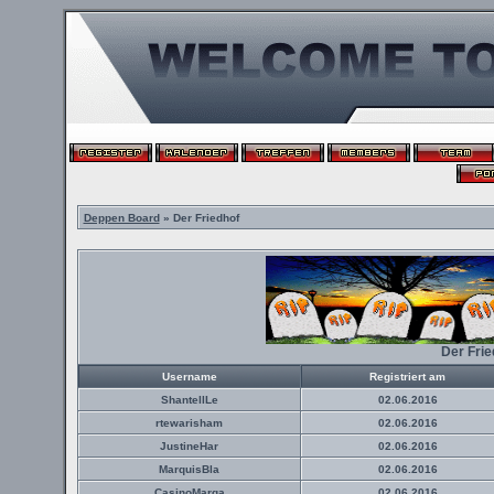
Deppen Board
» Der Friedhof
Der Fri
Username
Registriert am
ShantellLe
02.06.2016
rtewarisham
02.06.2016
JustineHar
02.06.2016
MarquisBla
02.06.2016
CasinoMarga
02.06.2016