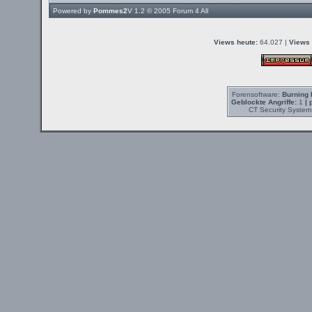
Powered by
Pommes2
V 1.2 © 2005
Forum 4 All
Views heute:
64.027 |
Views 
Forensoftware:
Burning 
Geblockte Angriffe:
1
| 
CT Security System