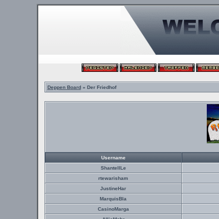
Deppen Board
» Der Friedhof
Username
ShantellLe
rtewarisham
JustineHar
MarquisBla
CasinoMarga