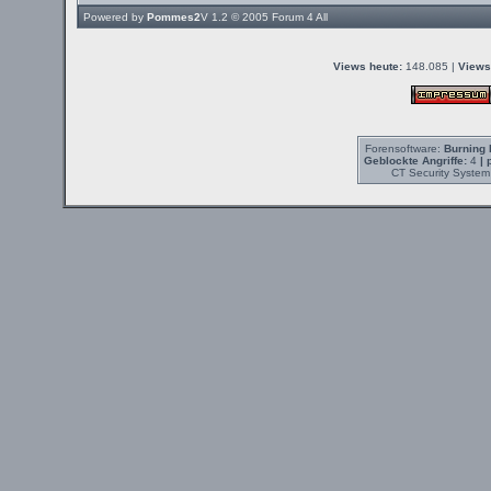
Powered by
Pommes2
V 1.2 © 2005
Forum 4 All
Views heute:
148.085 |
Views
Forensoftware:
Burning 
Geblockte Angriffe:
4
| 
CT Security System