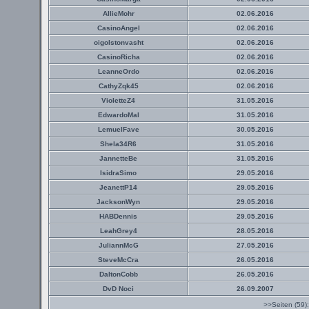
AllieMohr
02.06.2016
CasinoAngel
02.06.2016
oigolstonvasht
02.06.2016
CasinoRicha
02.06.2016
LeanneOrdo
02.06.2016
CathyZqk45
02.06.2016
VioletteZ4
31.05.2016
EdwardoMal
31.05.2016
LemuelFave
30.05.2016
Shela34R6
31.05.2016
JannetteBe
31.05.2016
IsidraSimo
29.05.2016
JeanettP14
29.05.2016
JacksonWyn
29.05.2016
HABDennis
29.05.2016
LeahGrey4
28.05.2016
JuliannMcG
27.05.2016
SteveMcCra
26.05.2016
DaltonCobb
26.05.2016
DvD Noci
26.09.2007
>>Seiten (59)