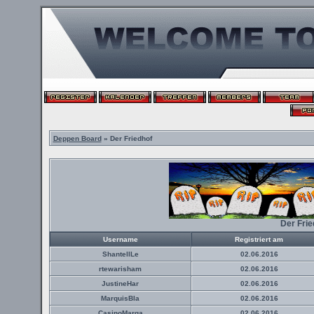
Deppen Board
» Der Friedhof
Der Fri
Username
Registriert am
ShantellLe
02.06.2016
rtewarisham
02.06.2016
JustineHar
02.06.2016
MarquisBla
02.06.2016
CasinoMarga
02.06.2016