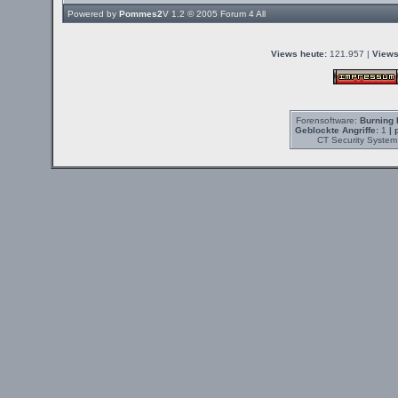
Powered by
Pommes2
V 1.2 © 2005
Forum 4 All
Views heute:
121.957 |
Views
Forensoftware:
Burning 
Geblockte Angriffe:
1
| 
CT Security System