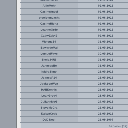
AllieMohr
02.06.2016
CasinoAngel
02.06.2016
oigolstonvasht
02.06.2016
CasinoRicha
02.06.2016
LeanneOrdo
02.06.2016
CathyZqk45
02.06.2016
VioletteZ4
31.05.2016
EdwardoMal
31.05.2016
LemuelFave
30.05.2016
Shela34R6
31.05.2016
JannetteBe
31.05.2016
IsidraSimo
29.05.2016
JeanettP14
29.05.2016
JacksonWyn
29.05.2016
HABDennis
29.05.2016
LeahGrey4
28.05.2016
JuliannMcG
27.05.2016
SteveMcCra
26.05.2016
DaltonCobb
26.05.2016
DvD Noci
26.09.2007
>>Seiten (59)