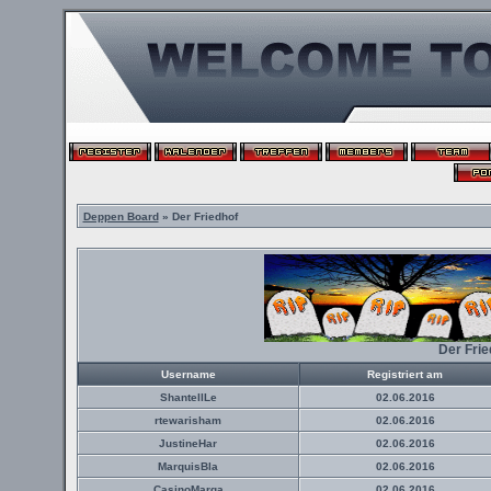
Deppen Board
» Der Friedhof
Der Fri
Username
Registriert am
ShantellLe
02.06.2016
rtewarisham
02.06.2016
JustineHar
02.06.2016
MarquisBla
02.06.2016
CasinoMarga
02.06.2016