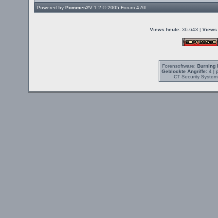
Powered by
Pommes2
V 1.2 © 2005
Forum 4 All
Views heute:
36.643 |
Views 
Forensoftware:
Burning 
Geblockte Angriffe:
4
| 
CT Security System