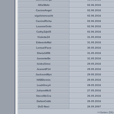
AllieMohr
02.06.2016
CasinoAngel
02.06.2016
oigolstonvasht
02.06.2016
CasinoRicha
02.06.2016
LeanneOrdo
02.06.2016
CathyZqk45
02.06.2016
VioletteZ4
31.05.2016
EdwardoMal
31.05.2016
LemuelFave
30.05.2016
Shela34R6
31.05.2016
JannetteBe
31.05.2016
IsidraSimo
29.05.2016
JeanettP14
29.05.2016
JacksonWyn
29.05.2016
HABDennis
29.05.2016
LeahGrey4
28.05.2016
JuliannMcG
27.05.2016
SteveMcCra
26.05.2016
DaltonCobb
26.05.2016
DvD Noci
26.09.2007
>>Seiten (59)