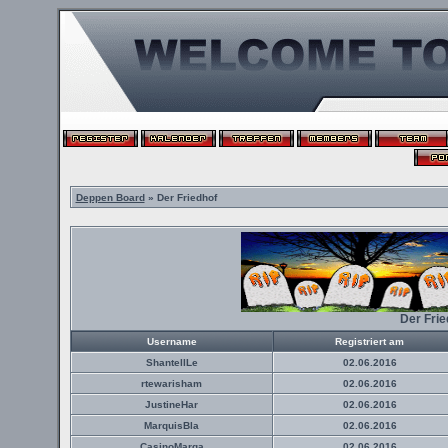
Deppen Board
» Der Friedhof
Der Fri
Username
Registriert am
ShantellLe
02.06.2016
rtewarisham
02.06.2016
JustineHar
02.06.2016
MarquisBla
02.06.2016
CasinoMarga
02.06.2016