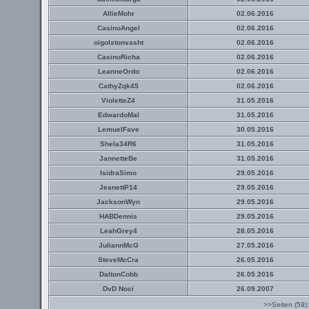
AllieMohr
02.06.2016
CasinoAngel
02.06.2016
oigolstonvasht
02.06.2016
CasinoRicha
02.06.2016
LeanneOrdo
02.06.2016
CathyZqk45
02.06.2016
VioletteZ4
31.05.2016
EdwardoMal
31.05.2016
LemuelFave
30.05.2016
Shela34R6
31.05.2016
JannetteBe
31.05.2016
IsidraSimo
29.05.2016
JeanettP14
29.05.2016
JacksonWyn
29.05.2016
HABDennis
29.05.2016
LeahGrey4
28.05.2016
JuliannMcG
27.05.2016
SteveMcCra
26.05.2016
DaltonCobb
26.05.2016
DvD Noci
26.09.2007
>>Seiten (59)