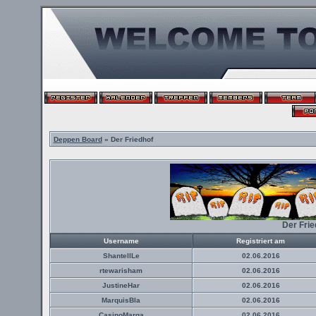
Deppen Board
» Der Friedhof
Der Fri
Username
Registriert am
ShantellLe
02.06.2016
rtewarisham
02.06.2016
JustineHar
02.06.2016
MarquisBla
02.06.2016
CasinoMarga
02.06.2016