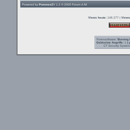
Powered by
Pommes2
V 1.2 © 2005
Forum 4 All
Views heute:
146.277 |
Views
Forensoftware:
Burning 
Geblockte Angriffe:
1
| 
CT Security System