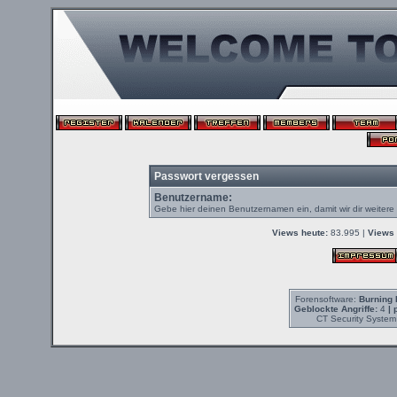
Passwort vergessen
Benutzername:
Gebe hier deinen Benutzernamen ein, damit wir dir weiter
Views heute:
83.995 |
Views 
Forensoftware:
Burning 
Geblockte Angriffe:
4
| 
CT Security System