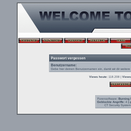
Passwort vergessen
Benutzername:
Gebe hier deinen Benutzernamen ein, damit wir dir weiter
Views heute:
118.208 |
Views
Forensoftware:
Burning 
Geblockte Angriffe:
4
| 
CT Security System