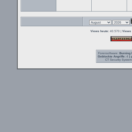
Views heute:
40.570 |
Views 
Forensoftware:
Burning 
Geblockte Angriffe:
4
| 
CT Security System