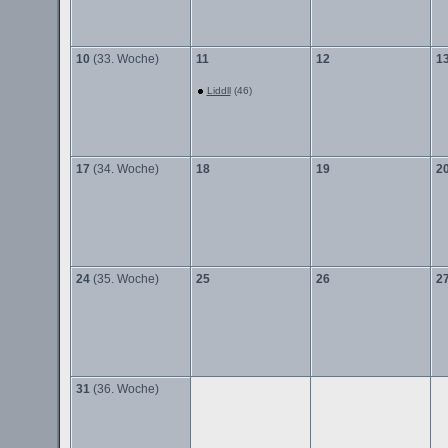
10
(33. Woche)
11
12
1
Liddll
(46)
17
(34. Woche)
18
19
2
24
(35. Woche)
25
26
2
31
(36. Woche)