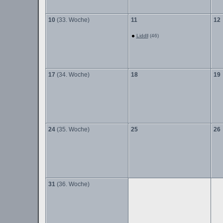
10
(33. Woche)
11
12
Liddll
(46)
17
(34. Woche)
18
19
24
(35. Woche)
25
26
31
(36. Woche)