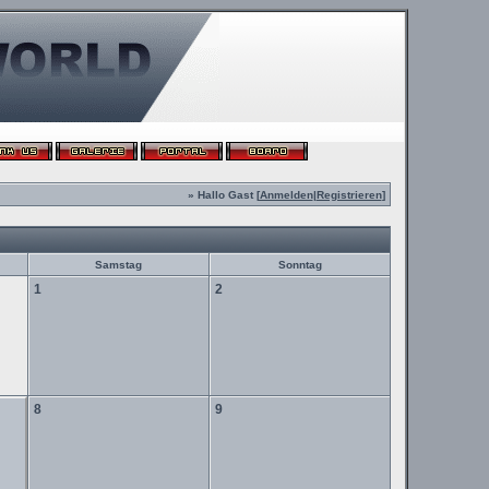
» Hallo Gast [
Anmelden
|
Registrieren
]
Samstag
Sonntag
1
2
8
9