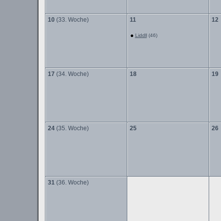
10
(33. Woche)
11
12
Liddll
(46)
17
(34. Woche)
18
19
24
(35. Woche)
25
26
31
(36. Woche)