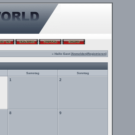
» Hallo Gast [
Anmelden
|
Registrieren
]
Samstag
Sonntag
1
2
8
9