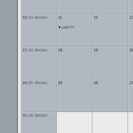
10
(33. Woche)
11
12
1
Liddll
(46)
17
(34. Woche)
18
19
2
24
(35. Woche)
25
26
2
31
(36. Woche)