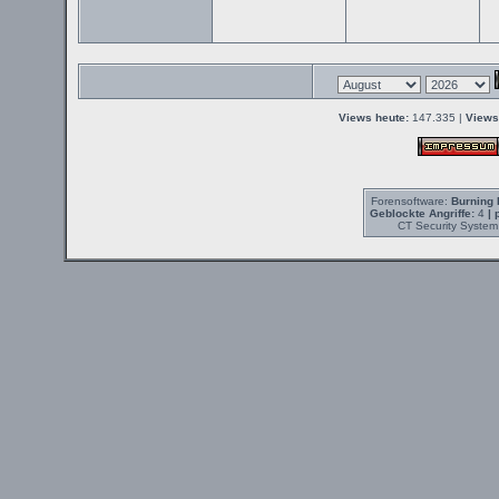
Views heute:
147.335 |
Views
Forensoftware:
Burning 
Geblockte Angriffe:
4
| 
CT Security System