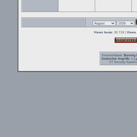
Views heute:
30.719 |
Views 
Forensoftware:
Burning 
Geblockte Angriffe:
1
| 
CT Security System